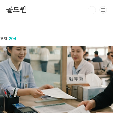
본문 바로가기
골드퀸
경제
204