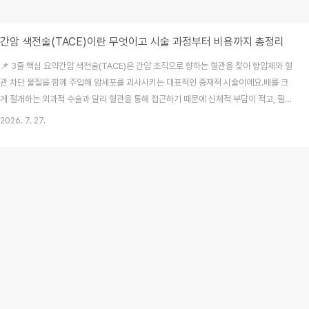
간암 색전술(TACE)이란 무엇이고 시술 과정부터 비용까지 총정리
📌 3줄 핵심 요약간암 색전술(TACE)은 간암 조직으로 향하는 혈관을 찾아 항암제와 혈
관 차단 물질을 함께 주입해 암세포를 괴사시키는 대표적인 중재적 시술이에요.배를 크
게 절개하는 외과적 수술과 달리 혈관을 통해 접근하기 때문에 신체적 부담이 적고, 필요
에 따라 여러 차례 반복해서 시행할 수 있답니다.시술을 앞두고 있다면 건강보험 급여 기
2026. 7. 27.
준 적용 여부와 가입된 실손의료보험 및 암보험의 보장 범위를 사전에 꼼꼼히 확인해야
해요. 가까운 지인의 가족이 건강검진을 받다 우연히 간암 진단을 받고 수술 대신 '색전
술'이라는 낯선 시술을 권유받았다며 걱정 가득한 눈물로 연락을 해왔던 기억이 나요. 저
도 처음에는 암 치료라고 하면 당연히 수술 칼로 배를 크게 갈라 병변을 들어내는 것만
떠올렸기에, "혈관을 막아서..