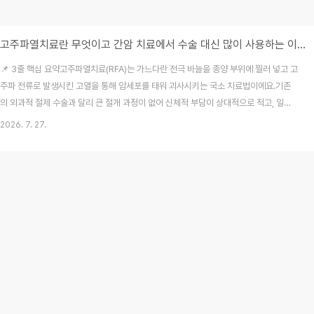
고주파열치료란 무엇이고 간암 치료에서 수술 대신 많이 사용하는 이유는?
📌 3줄 핵심 요약고주파열치료(RFA)는 가느다란 전극 바늘을 종양 부위에 찔러 넣고 고
주파 전류로 발생시킨 고열을 통해 암세포를 태워 괴사시키는 국소 치료법이에요.기존
의 외과적 절제 수술과 달리 큰 절개 과정이 없어 신체적 부담이 상대적으로 적고, 일부
초기 간암 환자에게 효과적인 대안으로 꼽힌답니다.시술을 앞두고 있다면 건강보험 급
2026. 7. 27.
여 기준 적용 여부와 가입된 실손의료보험 및 암보험의 보장 범위를 사전에 꼼꼼히 확인
해야 해요. 가까운 지인의 가족이 건강검진을 받다가 우연히 초기 간암 진단을 받고 수술
을 해야 할지 걱정하며 눈물짓던 모습을 곁에서 지켜본 적이 있어요. 저도 처음에는 암이
라는 단어만 듣고 당연히 배를 크게 갈라 종양을 도려내는 거창한 수술만이 유일한 살길
일 거라고 단정 짓고 있었답니다. ..