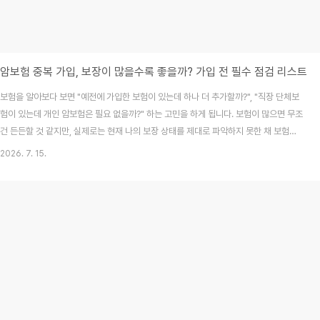
암보험 중복 가입, 보장이 많을수록 좋을까? 가입 전 필수 점검 리스트
보험을 알아보다 보면 "예전에 가입한 보험이 있는데 하나 더 추가할까?", "직장 단체보
험이 있는데 개인 암보험은 필요 없을까?" 하는 고민을 하게 됩니다. 보험이 많으면 무조
건 든든할 것 같지만, 실제로는 현재 나의 보장 상태를 제대로 파악하지 못한 채 보험료
만 과도하게 지출하는 경우가 많습니다. 암보험은 단순히 개수를 늘리는 것이 중요한 게
2026. 7. 15.
아니라, '나에게 필요한 보장액이 적절한가'를 따지는 효율성의 문제입니다.2026년 7
월 최신 기준으로, 암보험 중복 가입 시 반드시 알아야 할 보상 원칙과 전략적 선택 방법
을 상세히 정리해 드립니다.목차암 진단비 중복 보상 원칙, 알고 계신가요?정액 보상(암
보험)과 비례 보상(실손)의 결정적 차이중복 가입 전 반드시 확인해야 할 '내 보험 보장
상태'단체보험이 ..