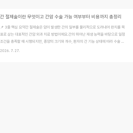
간 절제술이란 무엇이고 간암 수술 가능 여부부터 비용까지 총정리
📌 3줄 핵심 요약간 절제술은 암이 발생한 간의 일부를 물리적으로 도려내어 완치를 목
표로 삼는 대표적인 간암 외과 치료 방법이에요.간의 뛰어난 재생 능력을 바탕으로 일정
조건을 충족할 때 시행되지만, 종양의 크기와 개수, 환자의 간 기능 상태에 따라 수술 가
능 여부가 엄격하게 갈린답니다.수술을 앞두고 있다면 건강보험 급여 기준 적용 여부와
2026. 7. 27.
가입된 실손의료보험 및 암보험의 보장 범위를 사전에 꼼꼼히 확인해야 해요. 가까운 지
인의 가족이 건강검진을 받다 우연히 초기 간암 진단을 받고 수술을 해야 할지, 아니면
다른 방법을 찾아야 할지 밤잠을 설피며 걱정하던 모습을 곁에서 지켜본 적이 있어요. 저
도 처음에는 암이라는 단어만 듣고 당연히 몸의 장기를 잘라내면 큰일 나는 줄 알았기에,
"간을 잘라내도 과연 사람..