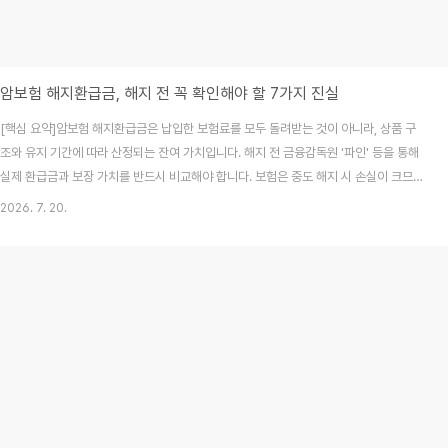
암보험 해지환급금, 해지 전 꼭 확인해야 할 7가지 진실
[핵심 요약]암보험 해지환급금은 납입한 보험료를 모두 돌려받는 것이 아니라, 상품 구
조와 유지 기간에 따라 산정되는 잔여 가치입니다. 해지 전 금융감독원 '파인' 등을 통해
실제 환급금과 보장 가치를 반드시 비교해야 합니다. 보험은 중도 해지 시 손실이 크므로
전체 해지보다 부족한 부분만 보완하는 방식을 권장합니다. 매달 통장에서 자동으로 빠
2026. 7. 20.
져나가는 보험료를 볼 때면, 한 번쯤 이런 생각이 들곤 합니다. "내가 지금까지 낸 돈이
얼마인데, 혹시 지금 해지하면 원금은 다 돌려받을 수 있을까?" 사실 저도 사회 초년생
시절, 급전이 필요해 5년 넘게 부어온 암보험을 무턱대고 해지했다가, 예상보다 훨씬 적
은 환급금을 보고 크게 당황했던 기억이 있습니다. 보험은 가입만큼이나 '어떻게 유지하
느냐'가 정말 중요한데..