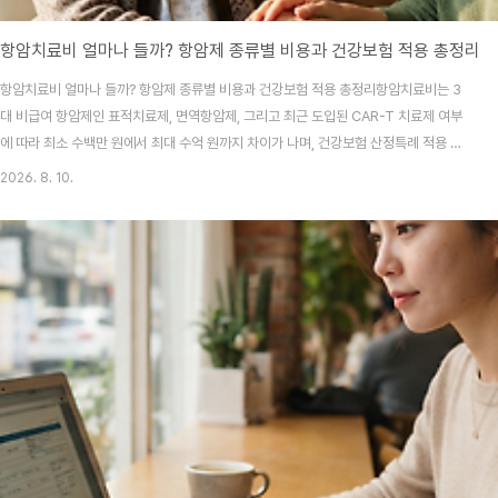
항암치료비 얼마나 들까? 항암제 종류별 비용과 건강보험 적용 총정리
항암치료비 얼마나 들까? 항암제 종류별 비용과 건강보험 적용 총정리항암치료비는 3
대 비급여 항암제인 표적치료제, 면역항암제, 그리고 최근 도입된 CAR-T 치료제 여부
에 따라 최소 수백만 원에서 최대 수억 원까지 차이가 나며, 건강보험 산정특례 적용 시
본인부담률이 5%로 낮아져 경제적 부담을 크게 줄일 수 있어요.1. 항암치료 비용을 결정
2026. 8. 10.
하는 핵심 구조암 진단을 받으면 가장 먼저 머릿속을 스치는 건 치료비 걱정이죠. 사실
저도 가까운 지인이 몇 년 전에 대장암 판정을 받았을 때 병원 로비에서 수납 안내문을
붙들고 한참 동안 숨이 멎는 줄 알았어요. 통장 잔고를 계산하느라 식은땀이 흘렀던 그
기억이 아직도 생생하네요. 항암치료비는 단순하게 약값 하나만 나오는 게 아니에요. 입
원비, 주사 투여 수수료, 각..