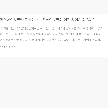
면역항암치료란 무엇이고 표적항암치료와 어떤 차이가 있을까?
📌 3줄 핵심 요약면역항암치료는 우리 몸의 면역세포가 암세포를 스스로 인식하고 공격
하도록 돕는 최신 보조 치료 방법이에요.암세포의 특정 유전자를 타깃으로 삼는 표적항
암치료와는 작용 원리와 치료 대상에서 분명한 차이가 있답니다.모든 환자에게 동일하
게 적용되는 것은 아니므로, 치료 전 바이오마커 검사 결과와 비용, 보험 적용 여부를 꼼
2026. 7. 25.
꼼히 확인해야 해요. 주변 지인의 가족이 암 진단을 받고 어떤 치료를 받을지 고민하는
모습을 곁에서 지켜본 적이 있어요. 저도 처음에는 항암치료라고 하면 머리가 빠지고 고
통스러운 전통적인 항암화학요법만을 떠올리곤 했답니다. 하지만 최근에는 의학 기술이
눈부시게 발전하면서 면역항암치료라는 새로운 선택지가 생겨났다는 이야기를 듣고 직
접 자료를 찾아보게 되었어요. 막상 환자의 입장..