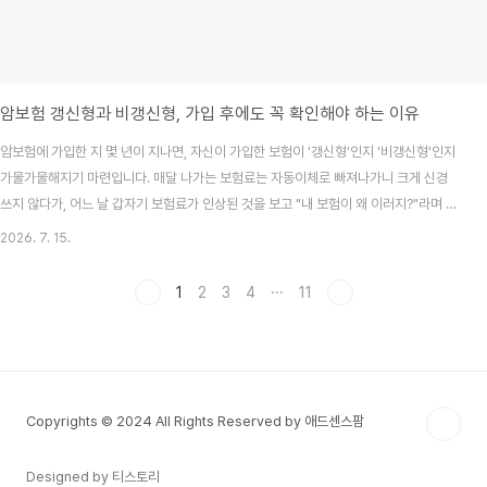
암보험 갱신형과 비갱신형, 가입 후에도 꼭 확인해야 하는 이유
암보험에 가입한 지 몇 년이 지나면, 자신이 가입한 보험이 '갱신형'인지 '비갱신형'인지
가물가물해지기 마련입니다. 매달 나가는 보험료는 자동이체로 빠져나가니 크게 신경
쓰지 않다가, 어느 날 갑자기 보험료가 인상된 것을 보고 "내 보험이 왜 이러지?"라며 당
황하는 경우가 많습니다. 갱신형과 비갱신형은 보험의 전체적인 비용 구조를 결정하는
2026. 7. 15.
아주 중요한 차이입니다. 계약의 형태를 정확히 알고 있어야 향후 가계 경제의 안정성을
확보할 수 있습니다. 2026년 7월 최신 기준, 암보험의 두 가지 형태를 비교하고 왜 가
1
2
3
4
···
11
입 후에도 지속적인 점검이 필요한지 상세히 정리해 드립니다.목차갱신형 vs 비갱신형,
핵심 차이점은?왜 가입 후에도 계약 형태를 확인해야 할까?갱신형 보험료가 변동되는
이유비갱신형 보험료가 유지되..
Copyrights © 2024 All Rights Reserved by 애드센스팜
Designed by 티스토리