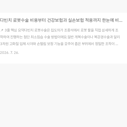
다빈치 로봇수술 비용부터 건강보험과 실손보험 적용까지 한눈에 비교하기
📌 3줄 핵심 요약다빈치 로봇수술은 집도의가 조종석에서 로봇 팔을 직접 섬세하게 조
작하여 진행하는 첨단 최소침습 수술 방법이에요.일반 개복수술이나 복강경수술과 달리
3차원 고화질 입체 시야와 손떨림 보정 기능을 갖추어 좁은 부위에서 정밀한 조작이 가
능하답니다.다만 상대적으로 비용 부담이 클 수 있으므로 수술 전 건강보험 급여 기준과
2026. 7. 26.
가입된 실손보험의 보장 범위를 꼼꼼히 확인해야 해요. 가까운 지인의 가족이 큰 병원에
서 암 진단을 받고 수술 방법을 고민하며 밤잠을 설쳤던 기억이 나요. 저도 처음에는 수
술실에 로봇이 혼자 들어가서 척척 알아서 수술을 끝마치는 것인지 오해하고 무서운 마
음을 가졌었답니다. 막상 환자와 보호자의 절실한 입장에서 관련 내용을 차근차근 뜯어
보고 알아보니, 로봇이 스스로 판단하는 것..