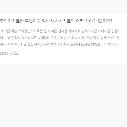
중입자치료란 무엇이고 일반 방사선치료와 어떤 차이가 있을까?
📌 3줄 핵심 요약중입자치료는 탄소 이온 입자를 가속화해 암세포에만 에너지를 집중시
키는 첨단 정밀 방사선치료 방법이에요.일반적인 X선 방사선치료와 달리 암세포에 도달
하는 순간 에너지를 폭발적으로 쏟아붓고 사라지는 물리적 특성을 가졌답니다.모든 암
에 적용되는 만병통치약이 아니므로, 치료 전 적응증 여부와 예상 비용, 보험 보장 내용
2026. 7. 26.
을 꼼꼼히 확인해야 해요. 가까운 지인의 가족이 암 진단을 받고 어떤 치료법을 선택해야
할지 막막해하며 눈물 짓던 모습을 곁에서 지켜본 적이 있어요. 저도 처음에는 암 치료라
고 하면 수술과 전통적인 항암 주사, 그리고 흔히 아는 방사선치료 외에는 다른 길이 없
을 거라고 생각했답니다. 하지만 최근 몇 년 사이 뉴스나 인터넷을 통해 꿈의 암 치료라
불리는 중입자치료에 대한 이야기를..