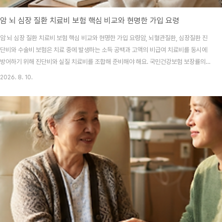
암 뇌 심장 질환 치료비 보험 핵심 비교와 현명한 가입 요령
암 뇌 심장 질환 치료비 보험 핵심 비교와 현명한 가입 요령암, 뇌혈관질환, 심장질환 진
단비와 수술비 보험은 치료 중에 발생하는 소득 공백과 고액의 비급여 치료비를 동시에
방어하기 위해 진단비와 실질 치료비를 조합해 준비해야 해요. 국민건강보험 보장률의
한계를 메우기 위해서죠.1. 왜 암·뇌·심 3대 질병 보험인가주변에서 큰 병에 걸렸단 이야
2026. 8. 10.
기를 들을 때마다 가슴이 철렁 내려앉곤 해요. 저도 작년에 친한 지인이 갑작스러운 수술
을 겪으면서 병원비 영주권을 본 적이 있어요. 실손의료보험이 있어도 비급여 주사제나
신기술 치료비는 감당하기 벅찰 때가 많더라고요. 특히 암, 뇌혈관, 심장질환은 우리나라
사망 원인 상위권을 차지하면서도, 치료 기간이 길어 경제적 타격이 매우 커요.단순히 진
단금 몇 천만 원만 바라보..