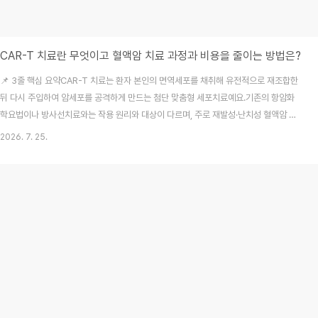
CAR-T 치료란 무엇이고 혈액암 치료 과정과 비용을 줄이는 방법은?
📌 3줄 핵심 요약CAR-T 치료는 환자 본인의 면역세포를 채취해 유전적으로 재조합한
뒤 다시 주입하여 암세포를 공격하게 만드는 첨단 맞춤형 세포치료예요.기존의 항암화
학요법이나 방사선치료와는 작용 원리와 대상이 다르며, 주로 재발성·난치성 혈액암 환
자를 중심으로 제한적으로 적용되어요.고가의 비용이 소요되는 만큼 치료 전 건강보험
2026. 7. 25.
급여 기준과 민간보험의 보장 범위를 꼼꼼하게 따져보는 것이 매우 중요하답니다. 가까
운 지인의 가족이 오랫동안 혈액암으로 고생하다가 거듭된 재발 소식을 접했을 때, 옆에
서 지켜보는 가족의 마음은 타들어가기 마련이에요. 저도 처음에는 암 치료라고 하면 수
술이나 방사선, 항암 주사 외에는 다른 방법이 없을 거라고 단정 짓고 있었답니다. 하지
만 최근 현대 의학이 눈부시게 진화하면서 내..