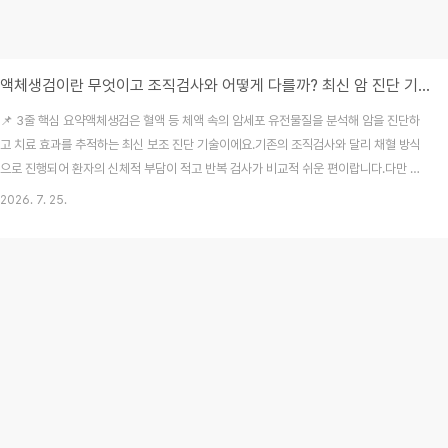
액체생검이란 무엇이고 조직검사와 어떻게 다를까? 최신 암 진단 기술 핵심 정리
📌 3줄 핵심 요약액체생검은 혈액 등 체액 속의 암세포 유전물질을 분석해 암을 진단하
고 치료 효과를 추적하는 최신 보조 진단 기술이에요.기존의 조직검사와 달리 채혈 방식
으로 진행되어 환자의 신체적 부담이 적고 반복 검사가 비교적 쉬운 편이랍니다.다만 모
든 암을 한 번에 진단하는 만능 검사는 아니므로 검사 목적과 비용, 보험 적용 여부를 꼼
2026. 7. 25.
꼼히 확인해야 해요. 주변에서 건강검진 이야기를 나누다 보면 "피 한 번 뽑아서 암을 다
찾을 수 있다던데?"라는 말을 한 번쯤 들어보셨을 거예요. 저도 처음 이 기술을 접했을
때는 세상이 참 많이 좋아졌다는 생각에 신기하면서도, 정말 아프게 조직을 떼어내지 않
고도 내 몸 상태를 정확히 알 수 있을지 의구심이 들었답니다. 막상 가족의 건강을 챙기
며 관련 내용을 직접 찾..