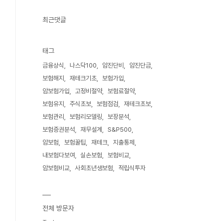
최근댓글
태그
금융상식
나스닥100
암진단비
암진단금
보험해지
재테크기초
보험가입
암보험가입
고정비절약
보험료절약
보험유지
주식초보
보험점검
재테크초보
보험관리
보험리모델링
보장분석
보험증권분석
재무설계
S&P500
암보험
보험꿀팁
재테크
지출통제
내보험다보여
실손보험
보험비교
암보험비교
사회초년생보험
적립식투자
전체 방문자