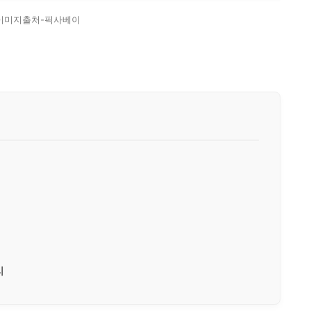
이미지출처-픽사베이
리