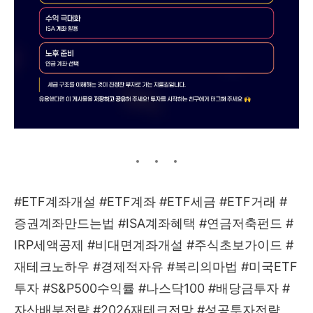
#ETF계좌개설 #ETF계좌 #ETF세금 #ETF거래 #
증권계좌만드는법 #ISA계좌혜택 #연금저축펀드 #
IRP세액공제 #비대면계좌개설 #주식초보가이드 #
재테크노하우 #경제적자유 #복리의마법 #미국ETF
투자 #S&P500수익률 #나스닥100 #배당금투자 #
자산배분전략 #2026재테크전망 #성공투자전략