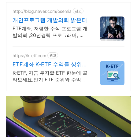
http://blog.naver.com/osemia
광고
개인프로그램 개발의뢰 밝은터
ETF계좌, 저렴한 주식 프로그램 개
발의뢰 ,20년경력 프로그래머, 책
임시공
https://k-etf.com
광고
ETF계좌 K-ETF 수익률 상위
ETF 한눈에!
K-ETF, 지금 투자할 ETF 한눈에 골
라보세요,인기 ETF 순위와 수익률
확인 투자 성향 맞춤 ETF 추천,월
배당 테마형 ETF도 쉽게 찾을 수
있어요.