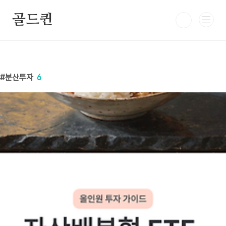
본문 바로가기
골드퀸
분산투자
6