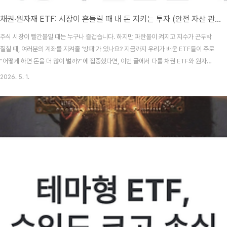
채권·원자재 ETF: 시장이 흔들릴 때 내 돈 지키는 투자 (안전 자산 관리법)
주식 시장이 빨간불일 때는 누구나 즐겁습니다. 하지만 파란불이 켜지고 지수가 곤두박
질칠 때, 여러분의 계좌를 지켜줄 '방패'가 있나요? 지금까지 우리가 배운 ETF들이 주로
"어떻게 하면 돈을 더 많이 벌까?"에 집중했다면, 이번 글에서 다룰 채권 ETF와 원자재
ETF는 **"어떻게 하면 소중한 내 돈을 잃지 않을까?"**에 대한 해답입니다.성공적인
2026. 5. 1.
투자의 1계명은 '돈을 잃지 않는 것'입니다. 투자 고수일수록 포트폴리오에 반드시 포함
하는 이 두 가지 '안전장치'에 대해 초보자의 눈높이에서 아주 자세히 설명해 드리겠습니
다.📑 목차채권 ETF란 무엇인가? (정부와 기업에 돈 빌려주기)채권 ETF의 수익 원리:
금리와의 반비례 관계원자재 ETF란 무엇인가? (실물 자산에 투자하는 법)금, 원유, 구
리: ..