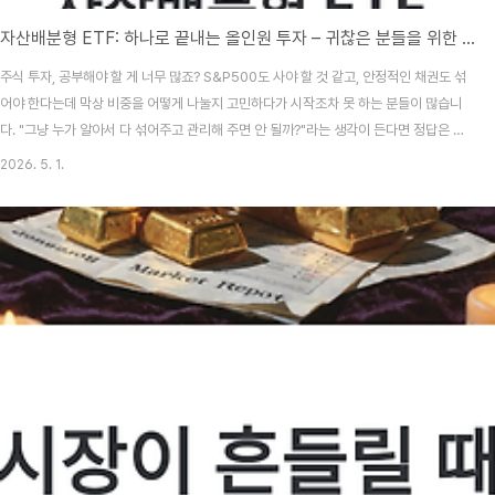
자산배분형 ETF: 하나로 끝내는 올인원 투자 – 귀찮은 분들을 위한 완벽 가이드
주식 투자, 공부해야 할 게 너무 많죠? S&P500도 사야 할 것 같고, 안정적인 채권도 섞
어야 한다는데 막상 비중을 어떻게 나눌지 고민하다가 시작조차 못 하는 분들이 많습니
다. "그냥 누가 알아서 다 섞어주고 관리해 주면 안 될까?"라는 생각이 든다면 정답은 바
로 자산배분형 ETF입니다.오늘은 여러 개의 ETF를 쪼개서 관리할 시간도, 에너지도 부
2026. 5. 1.
족한 직장인과 초보 투자자들을 위해 **'ETF계의 비빔밥'**이라 불리는 자산배분형
ETF의 모든 것을 정리해 드립니다.📑 목차자산배분형 ETF란 무엇인가? (올인원 투자
의 개념)자산배분형 ETF의 내부 구조: 무엇을 어떻게 담았나?초보 투자자에게 자산배
분형이 유리한 4가지 결정적 이유'자동 리밸런싱'의 마법: 왜 내가 직접 하는 것보다 나
을까?자산배분형..