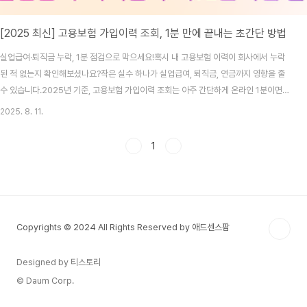
[2025 최신] 고용보험 가입이력 조회, 1분 만에 끝내는 초간단 방법
실업급여·퇴직금 누락, 1분 점검으로 막으세요!혹시 내 고용보험 이력이 회사에서 누락
된 적 없는지 확인해보셨나요?작은 실수 하나가 실업급여, 퇴직금, 연금까지 영향을 줄
수 있습니다.2025년 기준, 고용보험 가입이력 조회는 아주 간단하게 온라인 1분이면
끝납니다.📌 고용보험 가입이력 조회 공식 경로 2가지1. 정부24웹·앱 모두 가능검색창
2025. 8. 11.
에 ‘고용보험 자격이력내역서(근로자용)’ 입력[발급하기] 클릭 → 간편인증/공동·금융인
증 로그인이력 확인 후 PDF로 저장·출력 가능2. 근로복지공단 ‘고용·산재보험 토탈서비
1
스’PC 접속 권장 (total.comwel.or.kr)개인 로그인 → 증명원 신청/발급 → 고용보험
자격이력내역서 선택조회 후 발급 가능💡 팁 : 정부24와 토탈서비스 모두 무료이며, 둘
중 ..
Copyrights © 2024 All Rights Reserved by 애드센스팜
Designed by 티스토리
© Daum Corp.