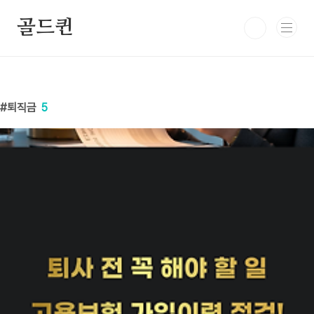
본문 바로가기
골드퀸
퇴직금
5