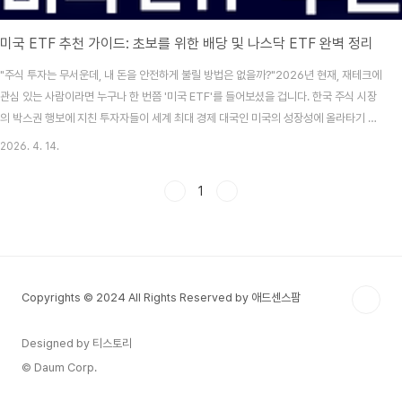
미국 ETF 추천 가이드: 초보를 위한 배당 및 나스닥 ETF 완벽 정리
"주식 투자는 무서운데, 내 돈을 안전하게 불릴 방법은 없을까?"2026년 현재, 재테크에
관심 있는 사람이라면 누구나 한 번쯤 '미국 ETF'를 들어보셨을 겁니다. 한국 주식 시장
의 박스권 행보에 지친 투자자들이 세계 최대 경제 대국인 미국의 성장성에 올라타기 위
해 대거 이동하고 있습니다. 하지만 수많은 종목 중에서 무엇을 골라야 할지 막막한 것이
2026. 4. 14.
현실입니다. 결론부터 말씀드리면, 미국 ETF 투자는 복잡할 필요가 없습니다. 검증된 지
수와 배당 성장주에 투자하는 것만으로도 충분히 경제적 자유에 가까워질 수 있습니다.
1
오늘은 초보 투자자가 가장 궁금해하는 S&P500, 나스닥100, 그리고 배당 ETF를 중
심으로 2026년 최신 트렌드를 반영한 완벽 가이드를 제공해 드립니다.📑 목차왜 미국
ETF인가?..
Copyrights © 2024 All Rights Reserved by 애드센스팜
Designed by 티스토리
© Daum Corp.