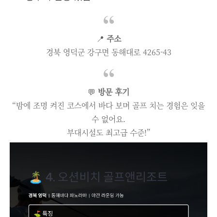
📍
주소
경북 영덕군 강구면 동해대로 4265-43
💬
방문 후기
“밤에 조명 켜진 코스에서 바다 보며 골프 치는 경험은 잊을
수 없어요.
부대시설도 최고급 수준!”