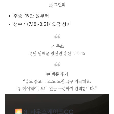
💰
그린피
주중: 19만 원부터
성수기(7.18~8.31) 요금 상이
📍
주소
경남 남해군 창선면 흥선로 1545
💬
방문 후기
“뷰도 좋고, 코스도 도전 욕구 자극해요.
롱 페어웨이, 오비 없는 구성까지 완벽합니다.”