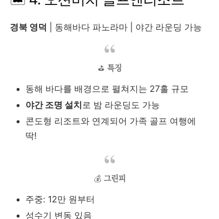
경북 영덕
| 동해바다 파노라마 | 야간 라운딩 가능
⛳
특징
동해 바다를 배경으로 펼쳐지는 27홀 규모
야간 조명 설치
로 밤 라운딩도 가능
콘도형 리조트와 연계되어 가족 골프 여행에
딱!
💰
그린피
주중: 12만 원부터
성수기 변동 있음