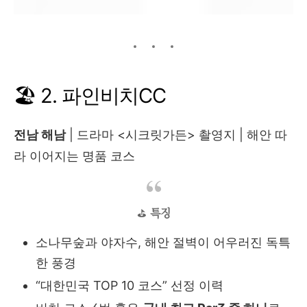
🏖️ 2. 파인비치CC
전남 해남
| 드라마 <시크릿가든> 촬영지 | 해안 따
라 이어지는 명품 코스
⛳
특징
소나무숲과 야자수, 해안 절벽이 어우러진 독특
한 풍경
“대한민국 TOP 10 코스” 선정 이력