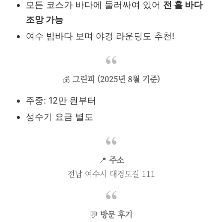
모든 코스가 바다에 둘러싸여 있어
전 홀 바다
조망 가능
여수 밤바다 보며 야경 라운딩도 추천!
💰
그린피 (2025년 8월 기준)
주중: 12만 원부터
성수기 요금 별도
📍
주소
전남 여수시 대경도길 111
💬
방문 후기