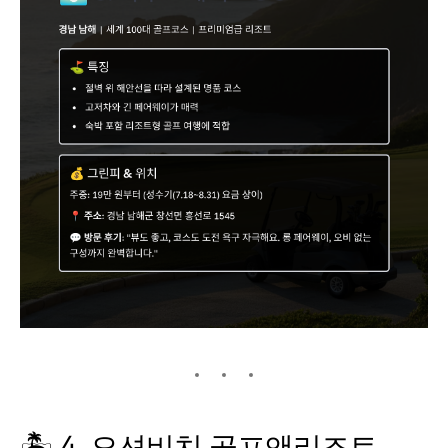
🏝️ 4. 오션비치 골프앤리조트