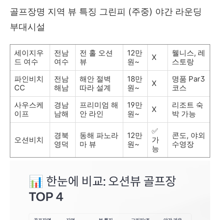
골프장명 지역 뷰 특징 그린피 (주중) 야간 라운딩
부대시설
세이지우
전남
전 홀 오션
12만
웰니스, 레
X
드 여수
여수
뷰
원~
스토랑
파인비치
전남
해안 절벽
18만
명품 Par3
X
CC
해남
따라 설계
원~
코스
사우스케
경남
프리미엄 해
19만
리조트 숙
X
이프
남해
안 라인
원~
박 가능
✅
경북
동해 파노라
12만
콘도, 야외
오션비치
가
영덕
마 뷰
원~
수영장
능