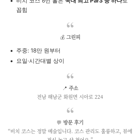
비치 코스 6번 홀은
국내 최고 Par3 중 하나
로
꼽힘
💰
그린피
주중: 18만 원부터
요일·시간대별 상이
📍
주소
전남 해남군 화원면 시아로 224
💬
방문 후기
“비치 코스는 정말 예술입니다. 코스 관리도 훌륭하고, 뷰에
정신 놓고 샷 쳤어요.”