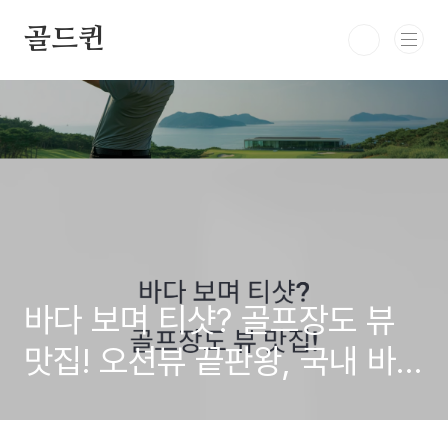
본문 바로가기
골드퀸
바다 보며 티샷? 골프장도 뷰
맛집! 오션뷰 끝판왕, 국내 바
다 전망 골프장 4곳 (2025 여
름 최신)