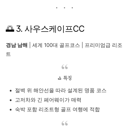
🌅 3. 사우스케이프CC
경남 남해
| 세계 100대 골프코스 | 프리미엄급 리조
트
⛳
특징
절벽 위 해안선을 따라 설계된 명품 코스
고저차와 긴 페어웨이가 매력
숙박 포함 리조트형 골프 여행에 적합