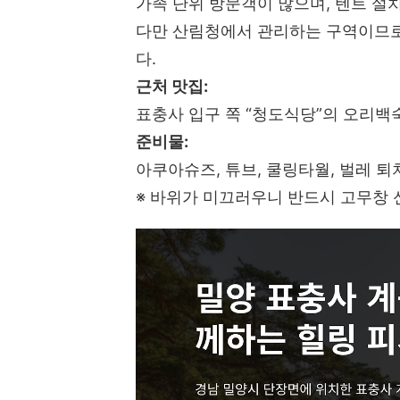
가족 단위 방문객이 많으며, 텐트 설
다만 산림청에서 관리하는 구역이므
다.
근처 맛집:
표충사 입구 쪽 “청도식당”의 오리백
준비물:
아쿠아슈즈, 튜브, 쿨링타월, 벌레 퇴
※ 바위가 미끄러우니 반드시 고무창 