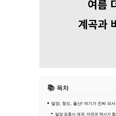
목차
밀양, 청도, 울산! 여기가 진짜 피
밀양 표충사 계곡: 자연과 역사가 