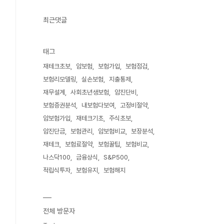
최근댓글
태그
재테크초보
암보험
보험가입
보험점검
보험리모델링
실손보험
지출통제
재무설계
사회초년생보험
암진단비
보험증권분석
내보험다보여
고정비절약
암보험가입
재테크기초
주식초보
암진단금
보험관리
암보험비교
보장분석
재테크
보험료절약
보험꿀팁
보험비교
나스닥100
금융상식
S&P500
적립식투자
보험유지
보험해지
전체 방문자