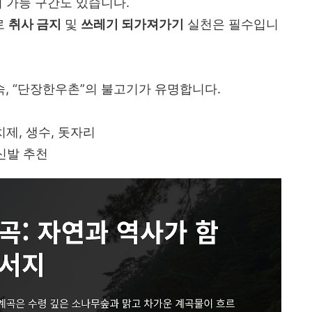
치 가능 구간도 있습니다.
로
취사 금지
및
쓰레기 되가져가기
실천은 필수입니
숙, “단장한우촌”의 불고기가 유명합니다.
치제, 생수, 돗자리
신발 추천