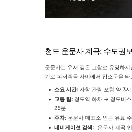
청도 운문사 계곡: 수도권
운문사는 유서 깊은 고찰로 유명하지만
기로 피서객들 사이에서 입소문을 타
소요 시간:
사찰 관람 포함 약 3
교통 팁:
청도역 하차 → 청도버스터
25분
주차:
운문사 매표소 인근 유료 주차
네비게이션 검색:
"운문사 계곡 입