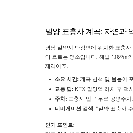
밀양 표충사 계곡: 자연과
경남 밀양시 단장면에 위치한 표충사
이 흐르는 명소입니다. 해발 1,189
제격이죠.
소요 시간:
계곡 산책 및 물놀이 포
교통 팁:
KTX 밀양역 하차 후 택시 
주차:
표충사 입구 무료 공영주차
네비게이션 검색:
"밀양 표충사 
인기 포인트: