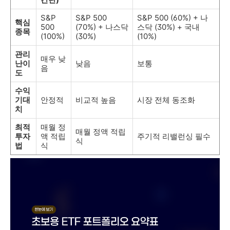
S&P
S&P 500
S&P 500 (60%) + 나
핵심
500
(70%) + 나스닥
스닥 (30%) + 국내
종목
(100%)
(30%)
(10%)
관리
매우 낮
난이
낮음
보통
음
도
수익
기대
안정적
비교적 높음
시장 전체 동조화
치
최적
매월 정
매월 정액 적립
투자
액 적립
주기적 리밸런싱 필수
식
법
식