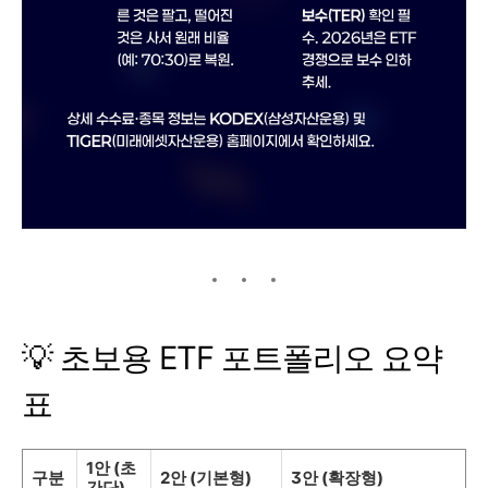
💡 초보용 ETF 포트폴리오 요약
표
1안 (초
구분
2안 (기본형)
3안 (확장형)
간단)