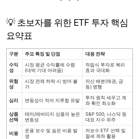
💡 초보자를 위한 ETF 투자 핵심
요약표
구분
주요 특징 및 단점
대응 전략
수익
시장 평균 수익률에 수렴
적립식 투자로 복리
성
(대박 기대 어려움)
효과 극대화
위험
시장 전체 하락 시 방어 불
자산 배분(채권, 금
성
가
등) 병행
투자 원칙 세우고 계
심리
변동성이 적어 지루함 유발
좌 확인 최소화
상품
테마/레버리지 상품의 높은
S&P 500, 나스닥 등
선택
변동성
대표 지수 위주
운용 보수 및 숨은 비용 발
저보수 ETF 선택 및
비용
생
절세 계좌 활용