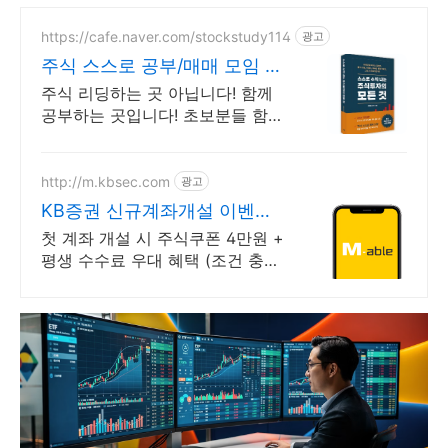
https://cafe.naver.com/stockstudy114
광고
주식 스스로 공부/매매 모임 스
스로 공부법을 배웁니다 !
주식 리딩하는 곳 아닙니다! 함께
공부하는 곳입니다! 초보분들 함께
공부하시지요!
http://m.kbsec.com
광고
KB증권 신규계좌개설 이벤트
국내주식쿠폰 최대 5만원
첫 계좌 개설 시 주식쿠폰 4만원 +
평생 수수료 우대 혜택 (조건 충족
시) KB증권에서 첫 투자 지원받고
평생 수수료 혜택 받으세요!