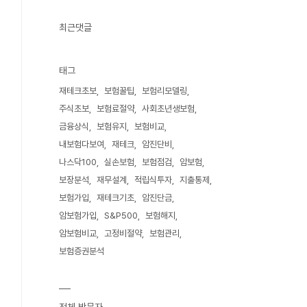
최근댓글
태그
재테크초보
보험꿀팁
보험리모델링
주식초보
보험료절약
사회초년생보험
금융상식
보험유지
보험비교
내보험다보여
재테크
암진단비
나스닥100
실손보험
보험점검
암보험
보장분석
재무설계
적립식투자
지출통제
보험가입
재테크기초
암진단금
암보험가입
S&P500
보험해지
암보험비교
고정비절약
보험관리
보험증권분석