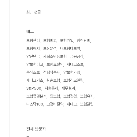
최근댓글
태그
보험관리
보험비교
보험가입
암진단비
보험해지
보장분석
내보험다보여
암진단금
사회초년생보험
금융상식
암보험비교
보험료절약
재테크초보
주식초보
적립식투자
암보험가입
재테크기초
실손보험
보험리모델링
S&P500
지출통제
재무설계
보험증권분석
암보험
보험점검
보험유지
나스닥100
고정비절약
재테크
보험꿀팁
전체 방문자