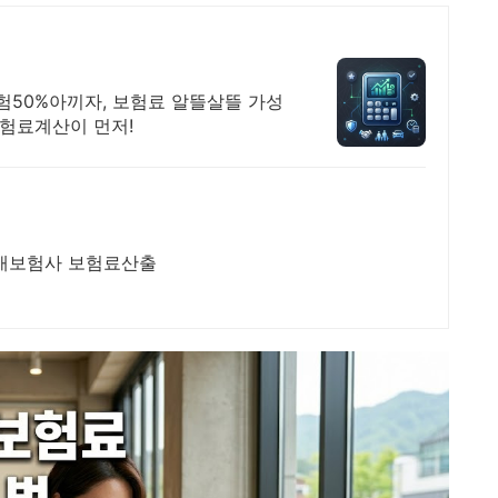
험50%아끼자, 보험료 알뜰살뜰 가성
보험료계산이 먼저!
 8개보험사 보험료산출